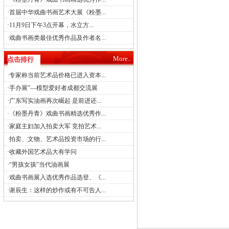
·
首届中华戏曲书画艺术大展《粉墨...
·
11月9日下午3点开幕，水立方...
·
戏曲书画类最佳优秀作品及作者名...
More..
点击排行
·
专家称当前艺术品价格已进入资本...
·
手办展”—模型爱好者成都交流展
·
广东写实油画再次崛起 是前进还...
·
《粉墨丹青》戏曲书画精选优秀作...
·
家庭主妇加入拍卖大军 竞拍艺术...
·
拍卖、文物、艺术品投资市场的行...
·
收藏外国艺术品大有学问
·
“男孩女孩”当代油画展
·
戏曲书画展入选优秀作品选登、《...
·
谢辰生：这样的炒作或有不可告人...