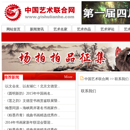
网站首页
新闻资讯
艺术名家
艺术作品
艺术评论
艺
More..
推荐新闻
>>
中国艺术联合网
联系我们
·
以文会友、以友辅仁！北京文德堂...
联系我们
·
《圆明新韵》2015年中国画名...
·
《莲之韵》文德堂书画赏鉴联展暨...
·
翰墨同源～海峡两岸著名书画家作...
·
《粉墨丹青》戏曲书画精选优秀作...
·
2014年书画家新年联谊会暨迎...
·
《粉墨丹青》戏曲书画精选优秀作...