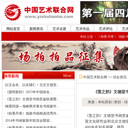
网站首页
新闻资讯
艺术名家
艺术作品
艺术评论
艺
本站公告：《粉墨丹青》-戏曲书画精选
More..
推荐新闻
>>
中国艺术联合网
综合资讯
·
以文会友、以友辅仁！北京文德堂...
·
《莲之韵》文德堂书
《圆明新韵》2015年中国画名...
·
《莲之韵》文德堂书画赏鉴联展暨...
来源：本站原创 | 类别：综
·
翰墨同源～海峡两岸著名书画家作...
·
《粉墨丹青》戏曲书画精选优秀作...
《莲之韵》文德堂书画赏鉴
·
2014年书画家新年联谊会暨迎...
莲文化研究会和北京文德堂
400余名知名画家、领导
·
《粉墨丹青》戏曲书画精选优秀作...