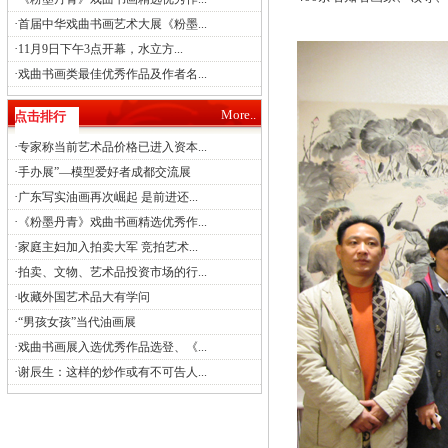
·
首届中华戏曲书画艺术大展《粉墨...
·
11月9日下午3点开幕，水立方...
·
戏曲书画类最佳优秀作品及作者名...
More..
点击排行
·
专家称当前艺术品价格已进入资本...
·
手办展”—模型爱好者成都交流展
·
广东写实油画再次崛起 是前进还...
·
《粉墨丹青》戏曲书画精选优秀作...
·
家庭主妇加入拍卖大军 竞拍艺术...
·
拍卖、文物、艺术品投资市场的行...
·
收藏外国艺术品大有学问
·
“男孩女孩”当代油画展
·
戏曲书画展入选优秀作品选登、《...
·
谢辰生：这样的炒作或有不可告人...