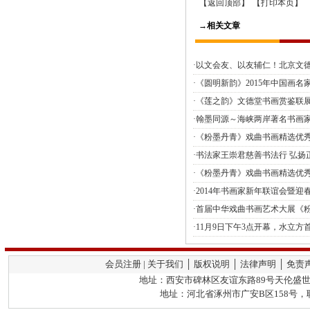
【
】 【
】 
返回顶部
打印本页
→相关文章
·以文会友、以友辅仁！北京文
·《圆明新韵》2015年中国画名家
·《莲之韵》文德堂书画赏鉴联展
·翰墨同源～海峡两岸著名书画家
·《粉墨丹青》戏曲书画精选优秀
·书法家王崇君慈善书法行 弘扬
·《粉墨丹青》戏曲书画精选优秀
·2014年书画家新年联谊会暨
·首届中华戏曲书画艺术大展《
·11月9日下午3点开幕，水立
会员注册 | 关于我们 │ 版权说明 │ 法律声明 │ 免责
地址：西安市碑林区友谊东路89号天伦盛世2栋
地址：河北省涿州市广安B区158号，联系人