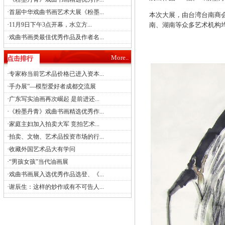
·
首届中华戏曲书画艺术大展《粉墨...
本次大展，由台湾台南商
·
南、湖南等众多艺术机构
11月9日下午3点开幕，水立方...
·
戏曲书画类最佳优秀作品及作者名...
More..
点击排行
·
专家称当前艺术品价格已进入资本...
·
手办展”—模型爱好者成都交流展
·
广东写实油画再次崛起 是前进还...
·
《粉墨丹青》戏曲书画精选优秀作...
·
家庭主妇加入拍卖大军 竞拍艺术...
·
拍卖、文物、艺术品投资市场的行...
·
收藏外国艺术品大有学问
·
“男孩女孩”当代油画展
·
戏曲书画展入选优秀作品选登、《...
·
谢辰生：这样的炒作或有不可告人...