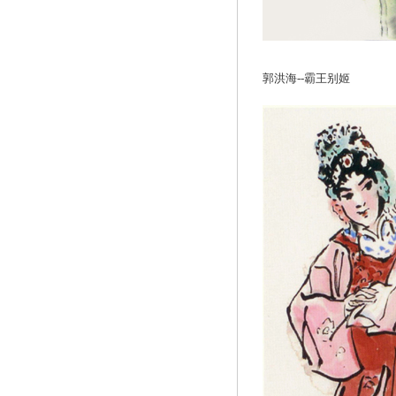
郭洪海--霸王别姬