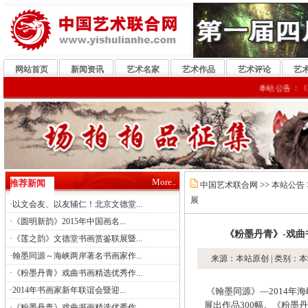
网站首页
新闻资讯
艺术名家
艺术作品
艺术评论
艺
本站公告：《粉墨丹青
More..
推荐新闻
>>
中国艺术联合网
本站公告
展
·
以文会友、以友辅仁！北京文德堂...
·
《圆明新韵》2015年中国画名...
《粉墨丹青》-戏曲
·
《莲之韵》文德堂书画赏鉴联展暨...
·
翰墨同源～海峡两岸著名书画家作...
来源：本站原创 | 类别：本
·
《粉墨丹青》戏曲书画精选优秀作...
·
2014年书画家新年联谊会暨迎...
《翰墨同源》—2014年
展出作品300幅。《粉墨
·
《粉墨丹青》戏曲书画精选优秀作...