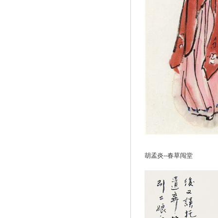
胡孟炎--春草闯堂