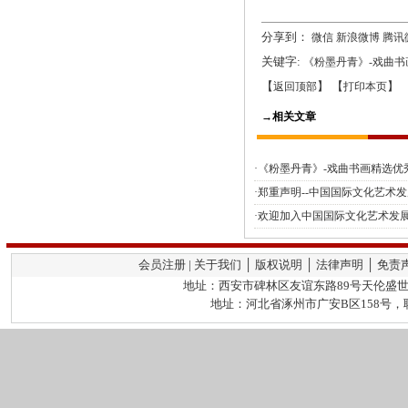
分享到：
微信
新浪微博
腾讯
关键字:
《粉墨丹青》-戏曲书
【
】 【
】 
返回顶部
打印本页
→相关文章
·《粉墨丹青》-戏曲书画精选优秀
·郑重声明--中国国际文化艺术
·欢迎加入中国国际文化艺术发展
会员注册 | 关于我们 │ 版权说明 │ 法律声明 │ 免责
地址：西安市碑林区友谊东路89号天伦盛世2栋
地址：河北省涿州市广安B区158号，联系人