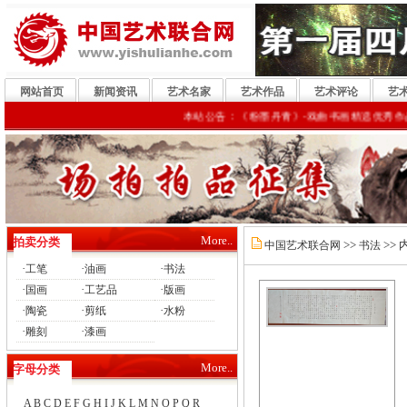
网站首页
新闻资讯
艺术名家
艺术作品
艺术评论
艺
本站公告：《粉墨丹青》-戏曲书画精选优秀作品，参
More..
拍卖分类
>>
>> 
中国艺术联合网
书法
·
·
·
工笔
油画
书法
·
·
·
国画
工艺品
版画
·
·
·
陶瓷
剪纸
水粉
·
·
雕刻
漆画
More..
字母分类
A
B
C
D
E
F
G
H
I
J
K
L
M
N
O
P
Q
R