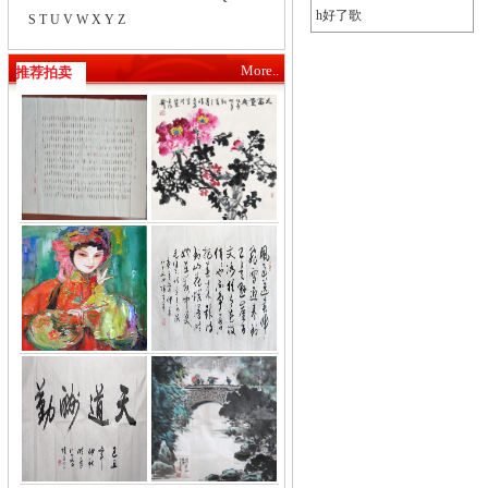
h好了歌
S
T
U
V
W
X
Y
Z
More..
推荐拍卖