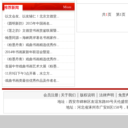
More..
推荐新闻
共
1
页 第1页
·
以文会友、以友辅仁！北京文德堂...
·
《圆明新韵》2015年中国画名...
·
《莲之韵》文德堂书画赏鉴联展暨...
·
翰墨同源～海峡两岸著名书画家作...
·
《粉墨丹青》戏曲书画精选优秀作...
·
2014年书画家新年联谊会暨迎...
·
《粉墨丹青》戏曲书画精选优秀作...
·
首届中华戏曲书画艺术大展《粉墨...
·
11月9日下午3点开幕，水立方...
·
戏曲书画类最佳优秀作品及作者名...
会员注册 | 关于我们 │ 版权说明 │ 法律声明 │ 免责
地址：西安市碑林区友谊东路89号天伦盛世2栋
地址：河北省涿州市广安B区158号，联系人