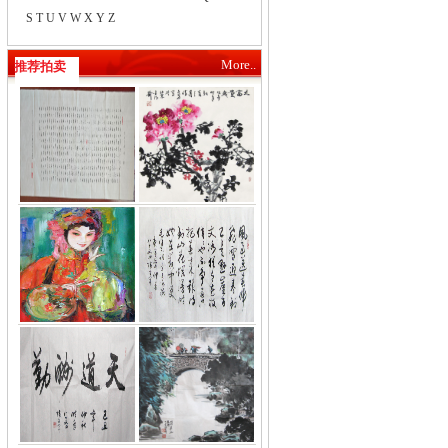
S
T
U
V
W
X
Y
Z
More..
推荐拍卖