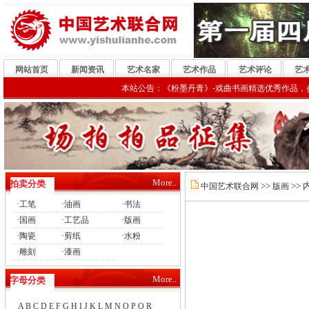
网站首页
新闻资讯
艺术名家
艺术作品
艺术评论
艺
本站公告：《粉墨丹青》-戏曲书画精选优秀作品，参展《
More..
拍卖分类
>>
>> 
中国艺术联合网
版画
·
·
·
工笔
油画
书法
·
·
·
国画
工艺品
版画
·
·
·
陶瓷
剪纸
水粉
·
·
雕刻
漆画
More..
字母分类
A
B
C
D
E
F
G
H
I
J
K
L
M
N
O
P
Q
R