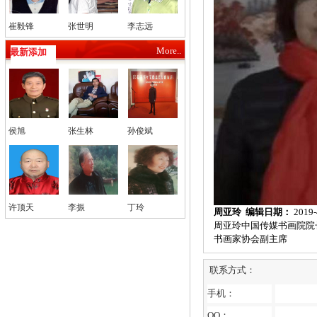
崔毅锋
张世明
李志远
More..
最新添加
侯旭
张生林
孙俊斌
许顶天
李振
丁玲
周亚玲
编辑日期：
2019-
周亚玲中国传媒书画院院
书画家协会副主席
联系方式：
手机：
QQ：