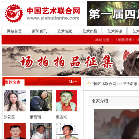
网站首页
新闻资讯
艺术名家
艺术作品
艺术评论
艺
本站公告：《粉墨丹青》-戏曲
More..
推荐名家
>>
中国艺术联合网
书法名家
名家介绍：
张爱霞
萧昌瑞
董孟斌