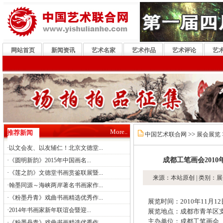
网站首页
新闻资讯
艺术名家
艺术作品
艺术评论
艺
More..
推荐新闻
>>
中国艺术联合网
展会展览
·
以文会友、以友辅仁！北京文德堂...
·
成都工笔画会2010
《圆明新韵》2015年中国画名...
·
《莲之韵》文德堂书画赏鉴联展暨...
来源：本站原创 | 类别：展
·
翰墨同源～海峡两岸著名书画家作...
·
《粉墨丹青》戏曲书画精选优秀作...
展览时间：2010年11月12
·
2014年书画家新年联谊会暨迎...
展览地点：成都市青羊区支
主办单位：成都工笔画会
·
《粉墨丹青》戏曲书画精选优秀作...