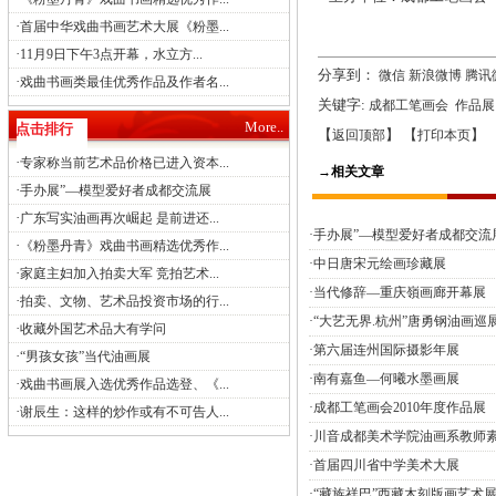
·
首届中华戏曲书画艺术大展《粉墨...
·
11月9日下午3点开幕，水立方...
分享到：
微信
新浪微博
腾讯
·
戏曲书画类最佳优秀作品及作者名...
关键字:
成都工笔画会
作品展
More..
点击排行
【
】 【
】 
返回顶部
打印本页
·
专家称当前艺术品价格已进入资本...
→相关文章
·
手办展”—模型爱好者成都交流展
·
广东写实油画再次崛起 是前进还...
·手办展”—模型爱好者成都交流
·
《粉墨丹青》戏曲书画精选优秀作...
·中日唐宋元绘画珍藏展
·
家庭主妇加入拍卖大军 竞拍艺术...
·当代修辞—重庆嶺画廊开幕展
·
拍卖、文物、艺术品投资市场的行...
·“大艺无界.杭州”唐勇钢油画巡
·
收藏外国艺术品大有学问
·第六届连州国际摄影年展
·
“男孩女孩”当代油画展
·南有嘉鱼—何曦水墨画展
·
戏曲书画展入选优秀作品选登、《...
·成都工笔画会2010年度作品展
·
谢辰生：这样的炒作或有不可告人...
·川音成都美术学院油画系教师
·首届四川省中学美术大展
·“藏族祥巴”西藏木刻版画艺术