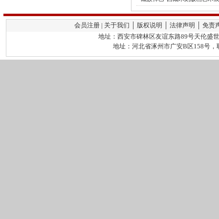
会员注册 | 关于我们 │ 版权说明 │ 法律声明 │ 免责
地址：西安市碑林区友谊东路89号天伦盛世2栋
地址：河北省涿州市广安B区158号，联系人