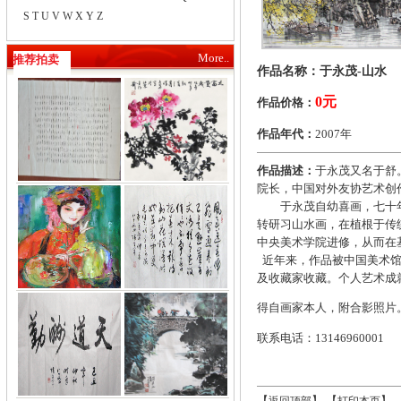
S
T
U
V
W
X
Y
Z
More..
推荐拍卖
作品名称：于永茂-山水
0元
作品价格：
作品年代：
2007年
作品描述：
于永茂又名于舒
院长，中国对外友协艺术创
于永茂自幼喜画，七十年
转研习山水画，在植根于传
中央美术学院进修，从而在
近年来，作品被中国美术馆
及收藏家收藏。个人艺术成
得自画家本人，附合影照片
联系电话：13146960001
【
】 【
】 