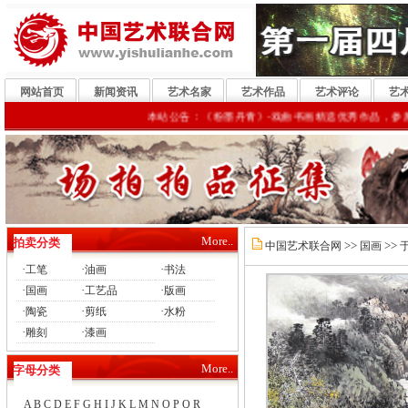
网站首页
新闻资讯
艺术名家
艺术作品
艺术评论
艺
本站公告：《粉墨丹青》-戏曲书画精选优秀作品，参展《翰墨
More..
拍卖分类
>>
>>
中国艺术联合网
国画
·
·
·
工笔
油画
书法
·
·
·
国画
工艺品
版画
·
·
·
陶瓷
剪纸
水粉
·
·
雕刻
漆画
More..
字母分类
A
B
C
D
E
F
G
H
I
J
K
L
M
N
O
P
Q
R