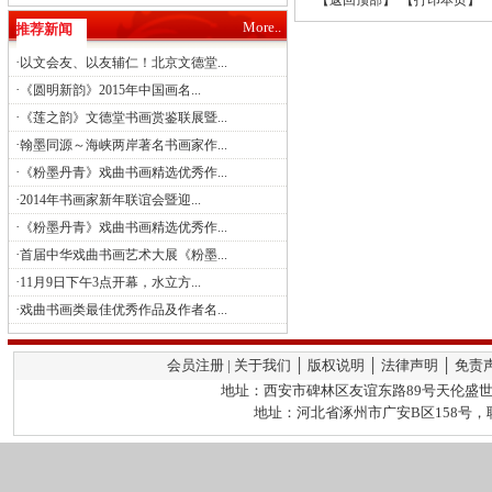
返回顶部
打印本页
More..
推荐新闻
·
以文会友、以友辅仁！北京文德堂...
·
《圆明新韵》2015年中国画名...
·
《莲之韵》文德堂书画赏鉴联展暨...
·
翰墨同源～海峡两岸著名书画家作...
·
《粉墨丹青》戏曲书画精选优秀作...
·
2014年书画家新年联谊会暨迎...
·
《粉墨丹青》戏曲书画精选优秀作...
·
首届中华戏曲书画艺术大展《粉墨...
·
11月9日下午3点开幕，水立方...
·
戏曲书画类最佳优秀作品及作者名...
会员注册 | 关于我们 │ 版权说明 │ 法律声明 │ 免责
地址：西安市碑林区友谊东路89号天伦盛世2栋
地址：河北省涿州市广安B区158号，联系人