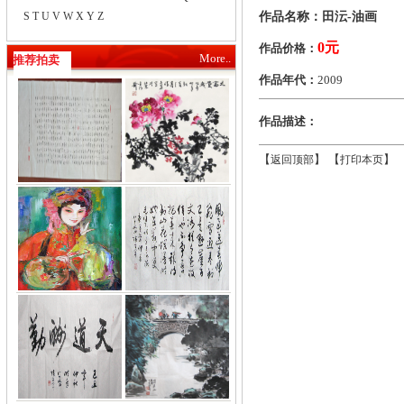
S
T
U
V
W
X
Y
Z
作品名称：田沄-油画
0元
作品价格：
More..
推荐拍卖
作品年代：
2009
作品描述：
【
】 【
】 
返回顶部
打印本页