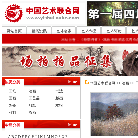
网站首页
新闻资讯
艺术名家
艺术作品
艺术评论
艺
本站公告：《粉墨丹青》-戏曲书画精选优秀作品，参
More..
拍卖分类
>>
>>
中国艺术联合网
油画
·
·
·
工笔
油画
书法
·
·
·
国画
工艺品
版画
·
·
·
陶瓷
剪纸
水粉
·
·
雕刻
漆画
More..
字母分类
A
B
C
D
E
F
G
H
I
J
K
L
M
N
O
P
Q
R