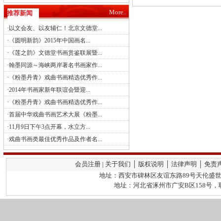
More..
推荐新闻
·
以文会友、以友辅仁！北京文德堂...
·
《圆明新韵》2015年中国画名...
·
《莲之韵》文德堂书画赏鉴联展暨...
·
翰墨同源～海峡两岸著名书画家作...
·
《粉墨丹青》戏曲书画精选优秀作...
·
2014年书画家新年联谊会暨迎...
·
《粉墨丹青》戏曲书画精选优秀作...
·
首届中华戏曲书画艺术大展《粉墨...
·
11月9日下午3点开幕，水立方...
·
戏曲书画类最佳优秀作品及作者名...
会员注册 | 关于我们 │ 版权说明 │ 法律声明 │ 免责
地址：西安市碑林区友谊东路89号天伦盛世2栋
地址：河北省涿州市广安B区158号，联系人