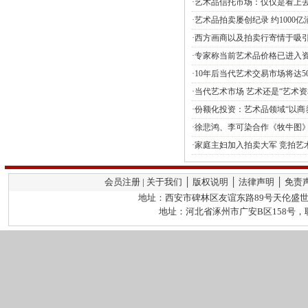
·艺术品信托市场：仅仅是看上
·艺术品拍卖屡创纪录 约1000
·西方画商以及拍卖行寄情于吸
·专家称当前艺术品价格已进入
·10年后当代艺术交易市场将达50
·当代艺术市场 艺术还是“艺术资
·份额化投资：艺术品领域“以商
·徐悲鸿、李可染合作《牧牛图
·家庭主妇加入拍卖大军 竞拍艺
会员注册 | 关于我们 │ 版权说明 │ 法律声明 │ 免责
地址：西安市碑林区友谊东路89号天伦盛世2栋
地址：河北省涿州市广安B区158号，联系人