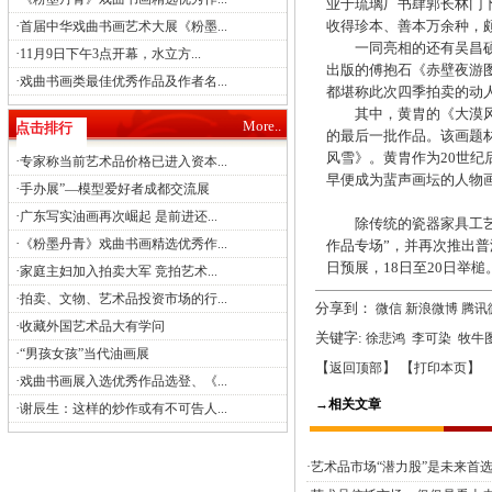
业于琉璃厂书肆郭长林门下
·
收得珍本、善本万余种，
首届中华戏曲书画艺术大展《粉墨...
一同亮相的还有吴昌硕、
·
11月9日下午3点开幕，水立方...
出版的傅抱石《赤壁夜游
·
戏曲书画类最佳优秀作品及作者名...
都堪称此次四季拍卖的动
其中，黄胄的《大漠风雪
More..
点击排行
的最后一批作品。该画题材
风雪》。黄胄作为20世
·
专家称当前艺术品价格已进入资本...
早便成为蜚声画坛的人物
·
手办展”—模型爱好者成都交流展
·
广东写实油画再次崛起 是前进还...
除传统的瓷器家具工艺品
·
《粉墨丹青》戏曲书画精选优秀作...
作品专场”，并再次推出普
日预展，18日至20日举槌
·
家庭主妇加入拍卖大军 竞拍艺术...
·
拍卖、文物、艺术品投资市场的行...
分享到：
微信
新浪微博
腾讯
·
收藏外国艺术品大有学问
关键字:
徐悲鸿
李可染
牧牛
·
“男孩女孩”当代油画展
【
】 【
】 
返回顶部
打印本页
·
戏曲书画展入选优秀作品选登、《...
→相关文章
·
谢辰生：这样的炒作或有不可告人...
·艺术品市场“潜力股”是未来首