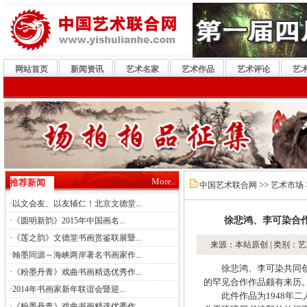
网站首页
新闻资讯
艺术名家
艺术作品
艺术评论
艺
More..
推荐新闻
>>
中国艺术联合网
艺术市场
·
以文会友、以友辅仁！北京文德堂...
·
徐悲鸿、李可染合
《圆明新韵》2015年中国画名...
·
《莲之韵》文德堂书画赏鉴联展暨...
来源：本站原创 | 类别：艺
·
翰墨同源～海峡两岸著名书画家作...
徐悲鸿、李可染共同创作
·
《粉墨丹青》戏曲书画精选优秀作...
的罕见合作作品颇有来历
·
2014年书画家新年联谊会暨迎...
此件作品为1948年二
·
《粉墨丹青》戏曲书画精选优秀作...