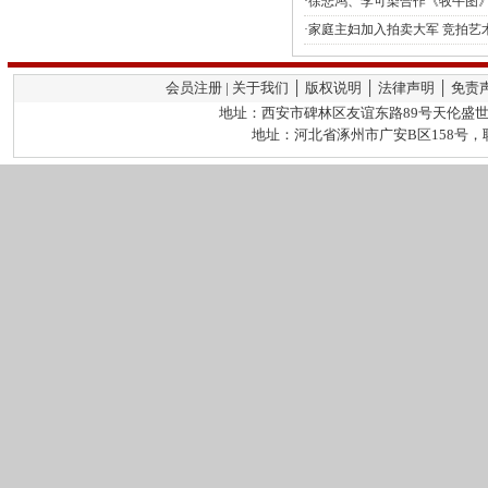
·徐悲鸿、李可染合作《牧牛图
·家庭主妇加入拍卖大军 竞拍艺
会员注册 | 关于我们 │ 版权说明 │ 法律声明 │ 免责
地址：西安市碑林区友谊东路89号天伦盛世2栋
地址：河北省涿州市广安B区158号，联系人