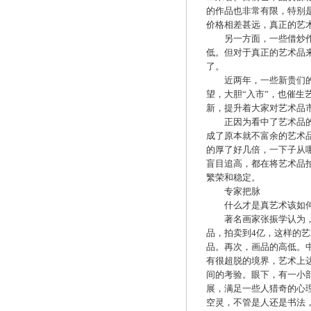
的作品也非常有限，特别
价格相差甚远，真正的艺
另一方面，一些借炒作等
低。但对于真正的艺术品
了。
近两年，一些新贵们的介
望，大胆“入市”，也催生
新，提升着大家对艺术品
正因为看中了艺术品的投
成了原本就不富余的艺术
的厚了好几倍，一下子从
盲目追高，都在将艺术品
繁荣和稳定。
专家把脉
什么才是真艺术该如何
著名画家张振学认为，好
品，拍卖到4亿，这样的
品。再次，画品的高低。
有很超脱的境界，艺术上
间的考验。眼下，有一小部
展，满足一些人猎奇的心
空灵，不管是人还是书法