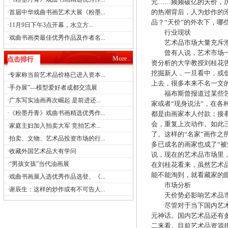
元……频频破亿的天价，
·
的热潮背后，人为炒作的
首届中华戏曲书画艺术大展《粉墨...
品？“天价”的外衣下，
·
11月9日下午3点开幕，水立方...
行业现状
·
戏曲书画类最佳优秀作品及作者名...
艺术品市场大量充斥泡
曾有人说，艺术市场一个
More..
点击排行
资分析的大学教授刘桂花
挖掘新人，一旦看中，或
·
专家称当前艺术品价格已进入资本...
上去，很多本来不名一文
·
手办展”—模型爱好者成都交流展
福布斯曾报道过某些艺术
·
广东写实油画再次崛起 是前进还...
家或者“现身说法”，在各
·
《粉墨丹青》戏曲书画精选优秀作...
都是由画家本人付款；接
会，重复上次动作。如此
·
家庭主妇加入拍卖大军 竞拍艺术...
了。这样的“名家”画作
·
拍卖、文物、艺术品投资市场的行...
多已成名的画家也成了“
·
收藏外国艺术品大有学问
说，现在的艺术品市场里
·
“男孩女孩”当代油画展
在刘桂花看来，虽然艺术
能不能淘到，就看藏家的
·
戏曲书画展入选优秀作品选登、《...
市场分析
·
谢辰生：这样的炒作或有不可告人...
天价势必影响艺术品市
尽管对于当下国内艺术品
元神话。国内艺术品还有
二来看。目前艺术品资源