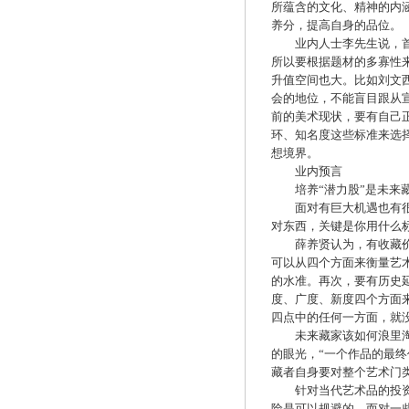
所蕴含的文化、精神的内
养分，提高自身的品位。
业内人士李先生说，首先
所以要根据题材的多寡性
升值空间也大。比如刘文西
会的地位，不能盲目跟从
前的美术现状，要有自己
环、知名度这些标准来选
想境界。
业内预言
培养“潜力股”是未来
面对有巨大机遇也有很大
对东西，关键是你用什么
薛养贤认为，有收藏价值
可以从四个方面来衡量艺
的水准。再次，要有历史
度、广度、新度四个方面
四点中的任何一方面，就
未来藏家该如何浪里淘金
的眼光，“一个作品的最
藏者自身要对整个艺术门
针对当代艺术品的投资前
险是可以规避的。而对一