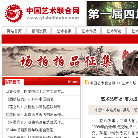
网站首页
新闻资讯
艺术名家
艺术作品
艺术评论
艺
More..
推荐新闻
>>
中国艺术联合网
艺术市场
·
以文会友、以友辅仁！北京文德堂...
·
艺术品市场“潜力股
《圆明新韵》2015年中国画名...
·
《莲之韵》文德堂书画赏鉴联展暨...
来源：本站原创 | 类别：艺
·
翰墨同源～海峡两岸著名书画家作...
临近岁末，又逢大拍。今
·
《粉墨丹青》戏曲书画精选优秀作...
2009年的全年成交额持平
·
2014年书画家新年联谊会暨迎...
交、陈栝《情韵墨花》拍出1
·
《粉墨丹青》戏曲书画精选优秀作...