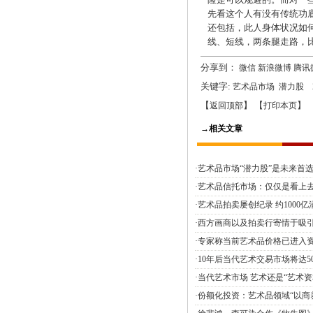
先看这个人有没有传统功
还包括，此人身体状况如
线、短线，两条腿走路，
分享到：
微信
新浪微博
腾讯
关键字:
2
艺术品市场
潜力股
【
】 【
】 
返回顶部
打印本页
→相关文章
·艺术品市场“潜力股”是未来首
·艺术品信托市场：仅仅是看上
·艺术品拍卖屡创纪录 约1000
·西方画商以及拍卖行寄情于吸
·专家称当前艺术品价格已进入
·10年后当代艺术交易市场将达50
·当代艺术市场 艺术还是“艺术资
·份额化投资：艺术品领域“以商